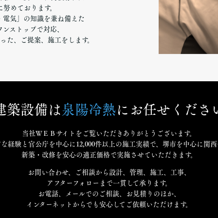
に努めております。
・電気」の知識を兼ね備えた
ワンストップで対応、
った、ご提案、施工をします。
建築設備は
泉陽冷熱
にお任せくださ
当社ＷＥＢサイトをご覧いただきありがとうございます。
豊富な経験と官公庁を中心に12,000件以上の施工実績で、堺市を中心に関
新築・改修を安心の適正価格で実施させていただきます。
お問い合わせ、ご相談から設計、管理、施工、工事、
アフターフォローまで一貫して承ります。
お電話、メールでのご相談、お見積りのほか、
インターネットからでも安心してご依頼いただけます。