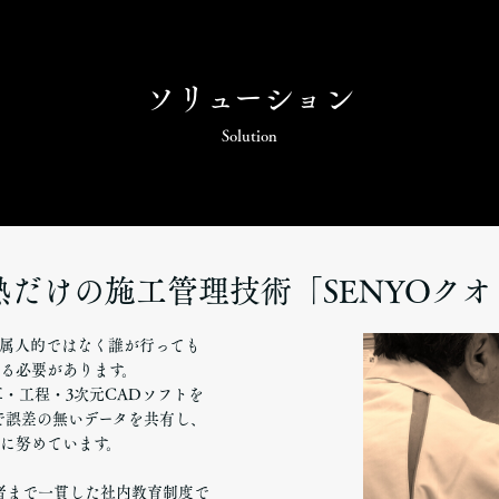
ソリューション
Solution
熱だけの施工管理技術「SENYOクオ
属人的ではなく誰が行っても
る必要があります。
算・工程・3次元CADソフトを
で誤差の無いデータを共有し、
に努めています。
者まで一貫した社内教育制度で